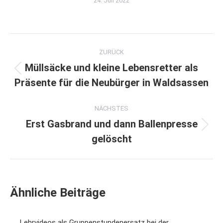
24. Juli 2022
Kommentarnavigation
ZURÜCK
Müllsäcke und kleine Lebensretter als
Vorheriger
Präsente für die Neubürger in Waldsassen
Beitrag:
NÄCHSTES
Erst Gasbrand und dann Ballenpresse
Nächster
gelöscht
Beitrag:
Ähnliche Beiträge
Lehrvideos als Gruppenstundenersatz bei der