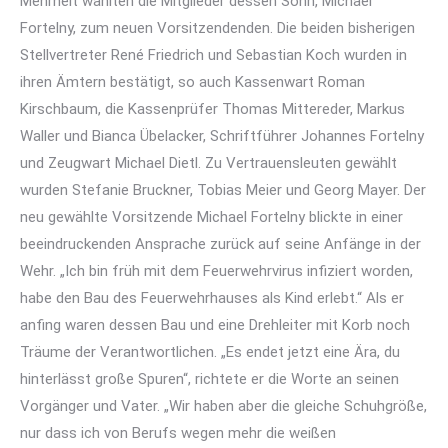
Mehrheit wählten die Mitglieder dessen Sohn, Michael
Fortelny, zum neuen Vorsitzendenden. Die beiden bisherigen
Stellvertreter René Friedrich und Sebastian Koch wurden in
ihren Ämtern bestätigt, so auch Kassenwart Roman
Kirschbaum, die Kassenprüfer Thomas Mittereder, Markus
Waller und Bianca Übelacker, Schriftführer Johannes Fortelny
und Zeugwart Michael Dietl. Zu Vertrauensleuten gewählt
wurden Stefanie Bruckner, Tobias Meier und Georg Mayer. Der
neu gewählte Vorsitzende Michael Fortelny blickte in einer
beeindruckenden Ansprache zurück auf seine Anfänge in der
Wehr. „Ich bin früh mit dem Feuerwehrvirus infiziert worden,
habe den Bau des Feuerwehrhauses als Kind erlebt.“ Als er
anfing waren dessen Bau und eine Drehleiter mit Korb noch
Träume der Verantwortlichen. „Es endet jetzt eine Ära, du
hinterlässt große Spuren“, richtete er die Worte an seinen
Vorgänger und Vater. „Wir haben aber die gleiche Schuhgröße,
nur dass ich von Berufs wegen mehr die weißen