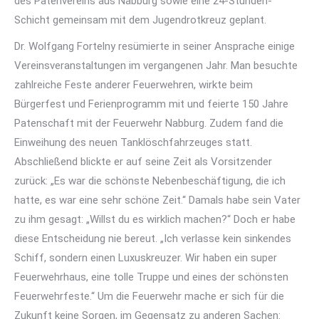
des Patenvereins aus Nabburg sowie eine 24-Stunden-
Schicht gemeinsam mit dem Jugendrotkreuz geplant.
Dr. Wolfgang Fortelny resümierte in seiner Ansprache einige
Vereinsveranstaltungen im vergangenen Jahr. Man besuchte
zahlreiche Feste anderer Feuerwehren, wirkte beim
Bürgerfest und Ferienprogramm mit und feierte 150 Jahre
Patenschaft mit der Feuerwehr Nabburg. Zudem fand die
Einweihung des neuen Tanklöschfahrzeuges statt.
Abschließend blickte er auf seine Zeit als Vorsitzender
zurück: „Es war die schönste Nebenbeschäftigung, die ich
hatte, es war eine sehr schöne Zeit.“ Damals habe sein Vater
zu ihm gesagt: „Willst du es wirklich machen?“ Doch er habe
diese Entscheidung nie bereut. „Ich verlasse kein sinkendes
Schiff, sondern einen Luxuskreuzer. Wir haben ein super
Feuerwehrhaus, eine tolle Truppe und eines der schönsten
Feuerwehrfeste.“ Um die Feuerwehr mache er sich für die
Zukunft keine Sorgen, im Gegensatz zu anderen Sachen: