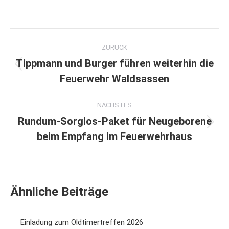
Kommentarnavigation
ZURÜCK
Tippmann und Burger führen weiterhin die
Vorheriger
Feuerwehr Waldsassen
Beitrag:
NÄCHSTES
Rundum-Sorglos-Paket für Neugeborene
Nächster
beim Empfang im Feuerwehrhaus
Beitrag:
Ähnliche Beiträge
Einladung zum Oldtimertreffen 2026