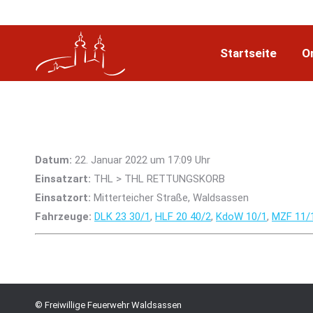
Startseite
O
Datum:
22. Januar 2022 um 17:09 Uhr
Einsatzart:
THL > THL RETTUNGSKORB
Einsatzort:
Mitterteicher Straße, Waldsassen
Fahrzeuge:
DLK 23 30/1
,
HLF 20 40/2
,
KdoW 10/1
,
MZF 11/
© Freiwillige Feuerwehr Waldsassen