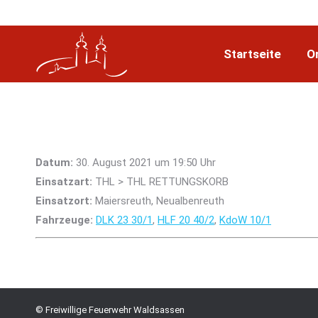
Startseite
O
Datum:
30. August 2021 um 19:50 Uhr
Einsatzart:
THL > THL RETTUNGSKORB
Einsatzort:
Maiersreuth, Neualbenreuth
Fahrzeuge:
DLK 23 30/1
,
HLF 20 40/2
,
KdoW 10/1
© Freiwillige Feuerwehr Waldsassen