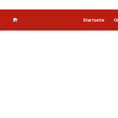
Startseite
O
Stefanie Ott
Hauptfeuerwehrfrau
Tobias Meier
Hauptfeuerwehrmann
Georg Mayer